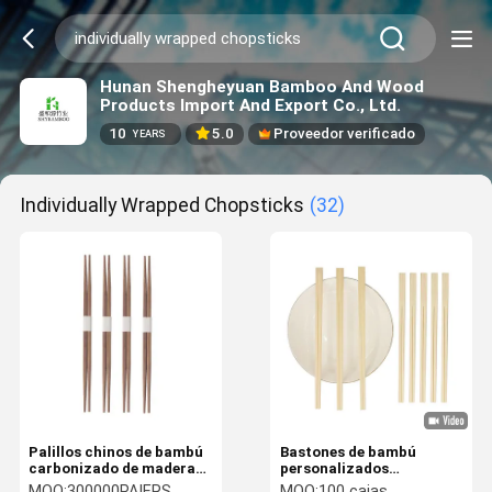
Hunan Shengheyuan Bamboo And Wood
Products Import And Export Co., Ltd.
10
5.0
Proveedor verificado
YEARS
Individually Wrapped Chopsticks
(32)
Palillos chinos de bambú
Bastones de bambú
carbonizado de madera
personalizados
desechables, envueltos
ecológicos envueltos
MOQ:
300000PAIERS
MOQ:
100 cajas