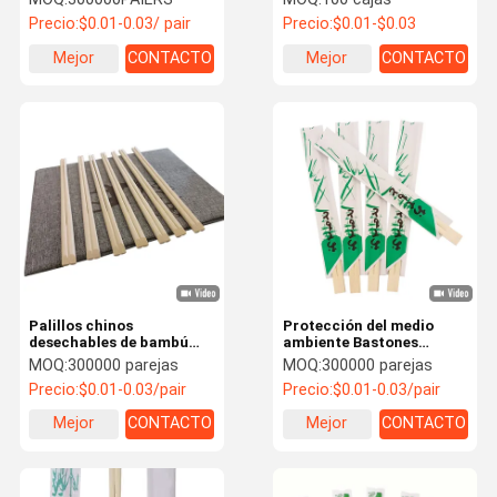
individualmente,
individualmente
Precio:
$0.01-0.03/ pair
Precio:
$0.01-$0.03
sostenibles, con logotipo
Resistencia a la
personalizado para viajes
temperatura
Mejor
CONTACTO
Mejor
CONTACTO
precio
precio
Palillos chinos
Protección del medio
desechables de bambú
ambiente Bastones
natural, ecológicos y de
redondos de bambú
MOQ:
300000 parejas
MOQ:
300000 parejas
estilo moderno, con
Residenciales de larga
Precio:
$0.01-0.03/pair
Precio:
$0.01-0.03/pair
envoltorio individual de
duración
papel natural,
Mejor
CONTACTO
Mejor
CONTACTO
convenientes
precio
precio