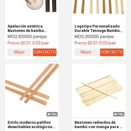
Apelación estética
Logotipo Personalizado
Bastones de bambú
Durable Tensoge Bambú
personalizados libres de
Carbonizado Tensoge
MOQ:
300000 parejas
MOQ:
300000 parejas
químicos Compostables
palillos Logotipo
Precio:
$0.01-0.03/pair
Precio:
$0.01-0.03/pair
Logotipo del cliente y
embalaje es viable
Mejor
CONTACTO
Mejor
CONTACTO
precio
precio
En Casa
Productos
Sobre
Recorrido
Nosotros
Por La
Estilo moderno palillos
Bastones redondos de
Fábrica
desechables ecológicos
bambú con manga para el