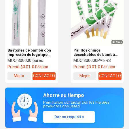
Bastones de bambú con
Palillos chinos
impresión de logotipo
desechables de bambú
individual manga de papel
dobles con impresión
MOQ:
300000 pares
MOQ:
300000PAIERS
completo / envoltura
personalizada para
Precio:
$0.01-0.03/pair
Precio:
$0.01-0.03/ pair
Sushi Bastones de bambú
restaurantes y comida
desechables chinos
para llevar
Mejor
CONTACTO
Mejor
CONTACTO
Bastones de bambú
desechables
precio
precio
Ahorre su tiempo
Permítanos contactar con los mejores
productos con usted.
Dar su requisito