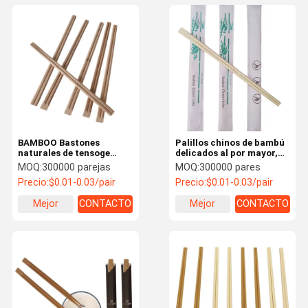
BAMBOO Bastones
Palillos chinos de bambú
naturales de tensoge
delicados al por mayor,
para el logotipo y los
personalizados,
MOQ:
300000 parejas
MOQ:
300000 pares
servicios de embalaje
redondos/gemelos/Tensoge,
Precio:
$0.01-0.03/pair
Precio:
$0.01-0.03/pair
personalizados de sushi
naturales, con funda de
papel individual
Mejor
CONTACTO
Mejor
CONTACTO
precio
precio