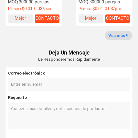
higiénicos y de un solo
hogar/restaurante/hotel
MOQ:
300000 parejas
MOQ:
300000 parejas
uso
ocasión para el
Precio:
$0.01-0.03/pair
Precio:
$0.01-0.03/pair
hogar/restaurante/hotel
Mejor
CONTACTO
Mejor
CONTACTO
precio
precio
Control De
Contacta
Noticias
Casos
Calidad
Con
Vea más
Nosotros
Deja Un Mensaje
Palillos de bambú disponibles
Le Responderemos Rápidamente
Bastones redondos de bambú
Correo electrónico
Bastones de bambú hechos a medida
Bastones de bambú de tipo tensoge
Requisito
Bastones de sushi japoneses
Bastones de estilo japonés
Las demás máquinas y aparatos