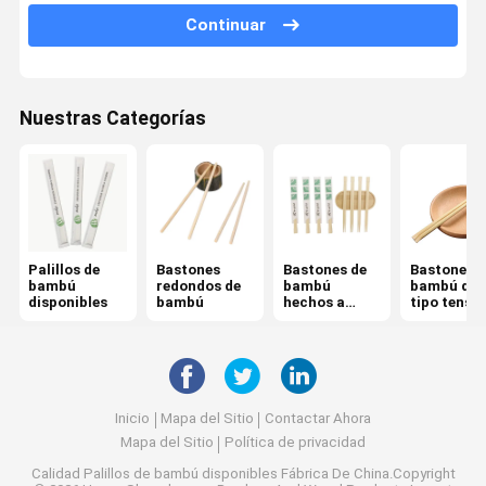
Los palillos desnudos
Continuar
Bastones envueltos individualmente
Palos de incienso de bambú
Nuestras Categorías
pinchos de bambú
Bastones de bambú para barbacoa
Cubiertos de bambú disponibles
Palillos de
Bastones
Bastones de
Bastones d
bambú
redondos de
bambú
bambú de
fiambrera disponible
disponibles
bambú
hechos a
tipo tenso
medida
Pícaro de dientes de bambú
Los palillos Rikyu
Inicio
Mapa del Sitio
Contactar Ahora
Cepillo de dientes de bambú con cerdas suaves
Mapa del Sitio
Política de privacidad
Calidad
Palillos de bambú disponibles
Fábrica De China.Copyright
Peine de bambú para el cabello