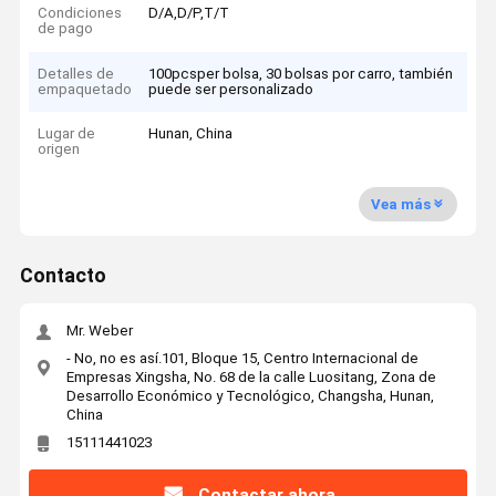
Condiciones
D/A,D/P,T/T
de pago
Detalles de
100pcsper bolsa, 30 bolsas por carro, también
empaquetado
puede ser personalizado
Lugar de
Hunan, China
origen
Vea más
Contacto
Mr. Weber
- No, no es así.101, Bloque 15, Centro Internacional de
Empresas Xingsha, No. 68 de la calle Luositang, Zona de
Desarrollo Económico y Tecnológico, Changsha, Hunan,
China
15111441023
Contactar ahora