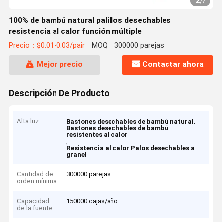
2
/
7
100% de bambú natural palillos desechables
resistencia al calor función múltiple
Precio：$0.01-0.03/pair
MOQ：300000 parejas
Mejor precio
Contactar ahora
Descripción De Producto
Alta luz
,
Bastones desechables de bambú natural
Bastones desechables de bambú
resistentes al calor
,
Resistencia al calor Palos desechables a
granel
Cantidad de
300000 parejas
orden mínima
Capacidad
150000 cajas/año
de la fuente