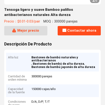
2
/
5
Tensoga ligero y suave Bamboo palillos
antibacterianos naturales Alta dureza
Precio：$0.01-0.03/pair
MOQ：300000 parejas
Mejor precio
Contactar ahora
Descripción De Producto
Alta luz
Bastones de bambú naturales y
antibacterianos
,
,
Bastones de bambú de alta dureza
Bastones de bambú japonés de alta dureza
Cantidad de
300000 parejas
orden mínima
Capacidad
150000 cajas/año
de la fuente
Condiciones
D/A, D/P, T/T
de pago