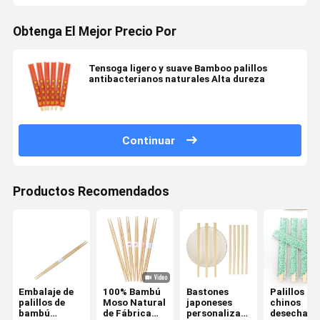
Obtenga El Mejor Precio Por
Tensoga ligero y suave Bamboo palillos
antibacterianos naturales Alta dureza
Continuar
Productos Recomendados
Embalaje de
100% Bambú
Bastones
Palillos
palillos de
Moso Natural
japoneses
chinos
bambú
de Fábrica
personalizados
desechabl