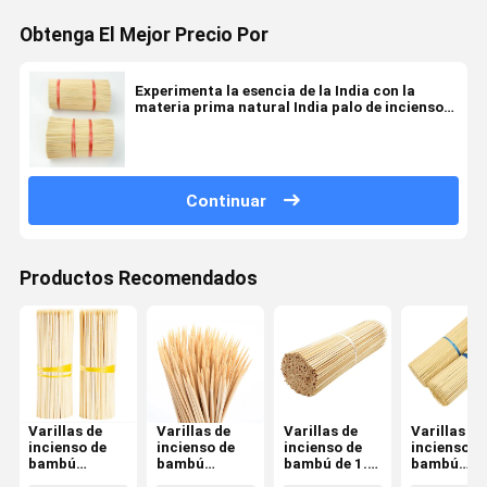
Obtenga El Mejor Precio Por
Experimenta la esencia de la India con la
materia prima natural India palo de incienso
China directo palo de bambú incienso
Continuar
Productos Recomendados
Varillas de
Varillas de
Varillas de
Varillas de
incienso de
incienso de
incienso de
incienso d
bambú
bambú
bambú de 1.3
bambú
ecológicas de
hechas a
mm de
ecológicas