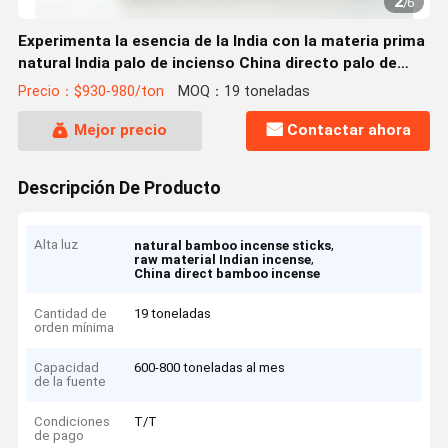
2
/
6
Experimenta la esencia de la India con la materia prima
natural India palo de incienso China directo palo de
bambú incienso
Precio：$930-980/ton
MOQ：19 toneladas
Mejor precio
Contactar ahora
Descripción De Producto
Alta luz
,
natural bamboo incense sticks
,
raw material Indian incense
China direct bamboo incense
Cantidad de
19 toneladas
orden mínima
Capacidad
600-800 toneladas al mes
de la fuente
Condiciones
T/T
de pago