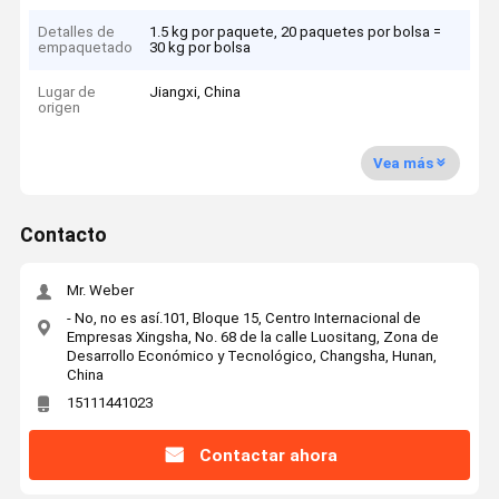
Detalles de
1.5 kg por paquete, 20 paquetes por bolsa =
empaquetado
30 kg por bolsa
Lugar de
Jiangxi, China
origen
Vea más
Contacto
Mr. Weber
- No, no es así.101, Bloque 15, Centro Internacional de
Empresas Xingsha, No. 68 de la calle Luositang, Zona de
Desarrollo Económico y Tecnológico, Changsha, Hunan,
China
15111441023
Contactar ahora